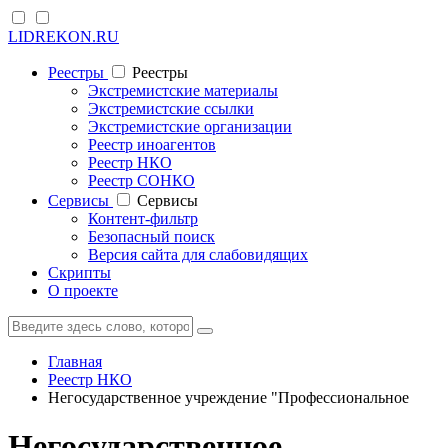
LIDREKON.RU
Реестры
Реестры
Экстремистские материалы
Экстремистские ссылки
Экстремистские организации
Реестр иноагентов
Реестр НКО
Реестр СОНКО
Cервисы
Cервисы
Контент-фильтр
Безопасный поиск
Версия сайта для слабовидящих
Скрипты
О проекте
Главная
Реестр НКО
Негосударственное учреждение "Профессиональное
Негосударственное