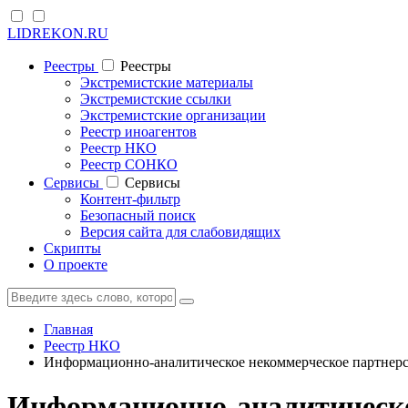
LIDREKON.RU
Реестры
Реестры
Экстремистские материалы
Экстремистские ссылки
Экстремистские организации
Реестр иноагентов
Реестр НКО
Реестр СОНКО
Cервисы
Cервисы
Контент-фильтр
Безопасный поиск
Версия сайта для слабовидящих
Скрипты
О проекте
Главная
Реестр НКО
Информационно-аналитическое некоммерческое партнер
Информационно-аналитическо