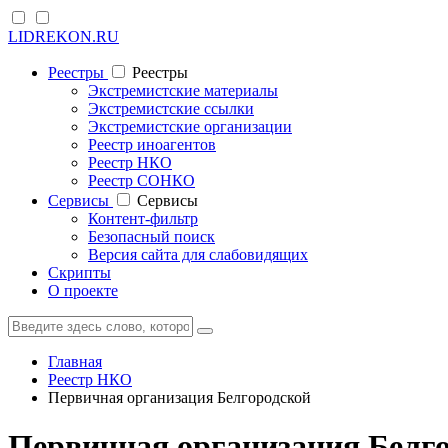
LIDREKON.RU
Реестры
Реестры
Экстремистские материалы
Экстремистские ссылки
Экстремистские организации
Реестр иноагентов
Реестр НКО
Реестр СОНКО
Cервисы
Cервисы
Контент-фильтр
Безопасный поиск
Версия сайта для слабовидящих
Скрипты
О проекте
Главная
Реестр НКО
Первичная организация Белгородской
Первичная организация Белго