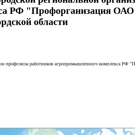
кса РФ "Профорганизация 
ордской области
зации профсоюза работников агропромышленного комплекса Р