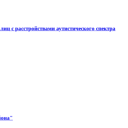
иц с расстройствами аутистического спектра
йона"