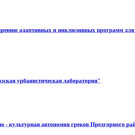
дрению адаптивных и инклюзивных программ для л
зская урбанистическая лаборатория"
о - культурная автономия греков Предгорного ра