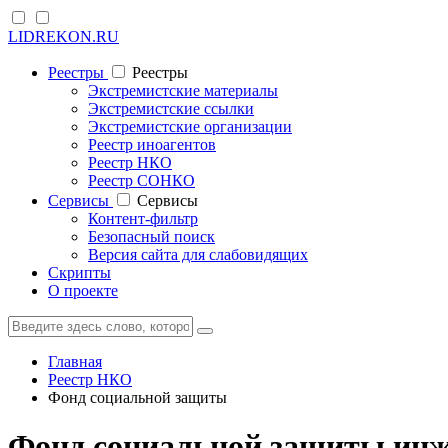
LIDREKON.RU
Реестры
Реестры
Экстремистские материалы
Экстремистские ссылки
Экстремистские организации
Реестр иноагентов
Реестр НКО
Реестр СОНКО
Cервисы
Cервисы
Контент-фильтр
Безопасный поиск
Версия сайта для слабовидящих
Скрипты
О проекте
Главная
Реестр НКО
Фонд социальной защиты
Фонд социальной защиты инж