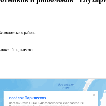
Всеволожского района
еловский парклесхоз.