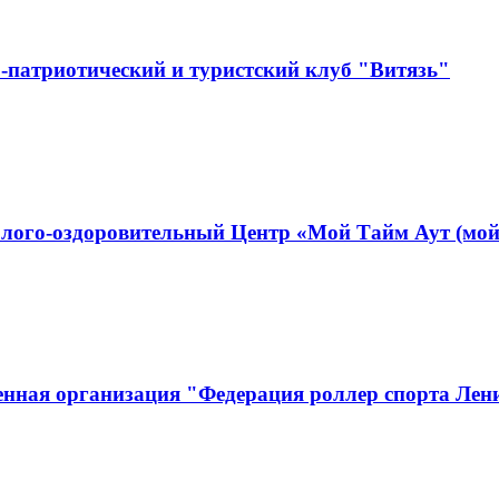
-патриотический и туристский клуб "Витязь"
лого-оздоровительный Центр «Мой Тайм Аут (мой
енная организация "Федерация роллер спорта Лен