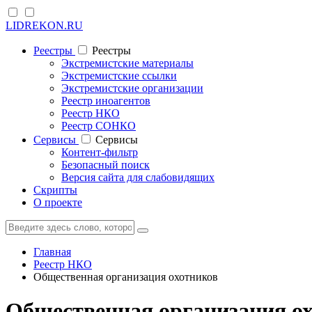
LIDREKON.RU
Реестры
Реестры
Экстремистские материалы
Экстремистские ссылки
Экстремистские организации
Реестр иноагентов
Реестр НКО
Реестр СОНКО
Cервисы
Cервисы
Контент-фильтр
Безопасный поиск
Версия сайта для слабовидящих
Скрипты
О проекте
Главная
Реестр НКО
Общественная организация охотников
Общественная организация ох