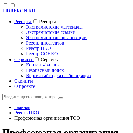
LIDREKON.RU
Реестры
Реестры
Экстремистские материалы
Экстремистские ссылки
Экстремистские организации
Реестр иноагентов
Реестр НКО
Реестр СОНКО
Cервисы
Cервисы
Контент-фильтр
Безопасный поиск
Версия сайта для слабовидящих
Скрипты
О проекте
Главная
Реестр НКО
Профсоюзная организация ТОО
Профсоюзная организация