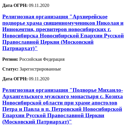
Дата ОГРН:
09.11.2020
Религиозная организация "Архиерейское
подворье храма священномучеников Николая и
Иннокентия, пресвитеров новосибирских г.
Новосибирска Новосибирской Епархии Русской
Православной Церкви (Московский
Патриархат)"
Регион:
Российская Федерация
Статус:
Зарегистрированные
Дата ОГРН:
09.11.2020
Религиозная организация "Подворье Михаило-
Архангельского мужского монастыря с. Козиха
Новосибирской области при храме апостолов
Петра и Павла в п. Петровский Новосибирской
Епархии Русской Православной Церкви
(Московский Патриархат)"