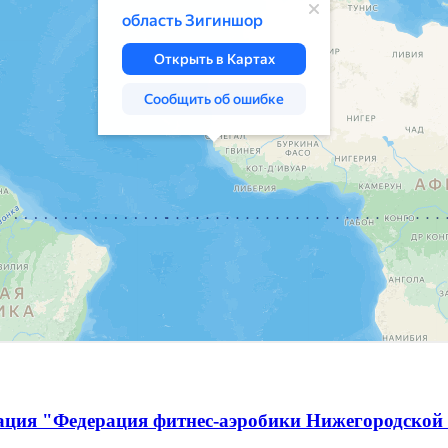
ация "Федерация фитнес-аэробики Нижегородской