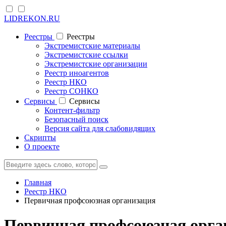
LIDREKON.RU
Реестры
Реестры
Экстремистские материалы
Экстремистские ссылки
Экстремистские организации
Реестр иноагентов
Реестр НКО
Реестр СОНКО
Cервисы
Cервисы
Контент-фильтр
Безопасный поиск
Версия сайта для слабовидящих
Скрипты
О проекте
Главная
Реестр НКО
Первичная профсоюзная организация
Первичная профсоюзная орган