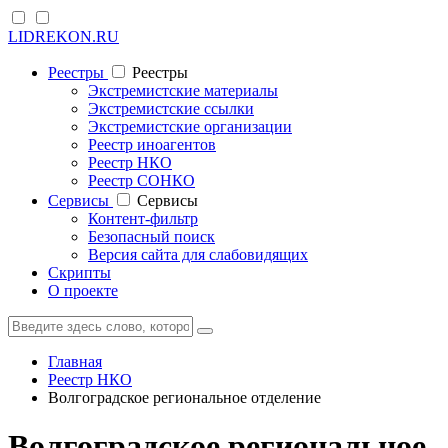
LIDREKON.RU
Реестры
Реестры
Экстремистские материалы
Экстремистские ссылки
Экстремистские организации
Реестр иноагентов
Реестр НКО
Реестр СОНКО
Cервисы
Cервисы
Контент-фильтр
Безопасный поиск
Версия сайта для слабовидящих
Скрипты
О проекте
Главная
Реестр НКО
Волгоградское региональное отделение
Волгоградское региональное