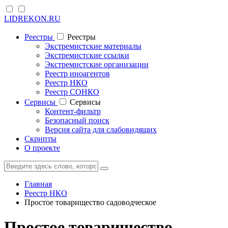
LIDREKON.RU
Реестры
Реестры
Экстремистские материалы
Экстремистские ссылки
Экстремистские организации
Реестр иноагентов
Реестр НКО
Реестр СОНКО
Cервисы
Cервисы
Контент-фильтр
Безопасный поиск
Версия сайта для слабовидящих
Скрипты
О проекте
Главная
Реестр НКО
Простое товарищество садоводческое
Простое товарищество