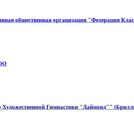
ивная общественная организация "Федерация Кла
рФО
р Художественной Гимнастики "Даймонд"" (Брилл