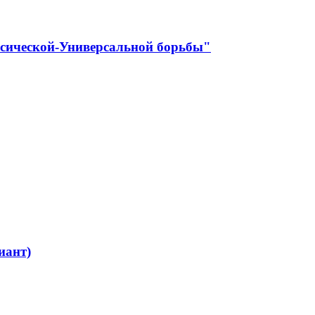
ссической-Универсальной борьбы"
иант)