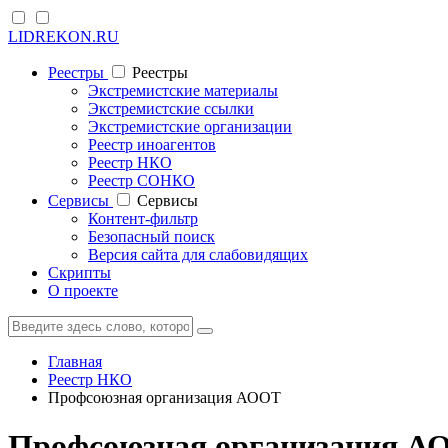
LIDREKON.RU
Реестры
Реестры
Экстремистские материалы
Экстремистские ссылки
Экстремистские организации
Реестр иноагентов
Реестр НКО
Реестр СОНКО
Cервисы
Cервисы
Контент-фильтр
Безопасный поиск
Версия сайта для слабовидящих
Скрипты
О проекте
Главная
Реестр НКО
Профсоюзная организация АООТ
Профсоюзная организация А