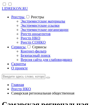
LIDREKON.RU
Реестры
Реестры
Экстремистские материалы
Экстремистские ссылки
Экстремистские организации
Реестр иноагентов
Реестр НКО
Реестр СОНКО
Cервисы
Cервисы
Контент-фильтр
Безопасный поиск
Версия сайта для слабовидящих
Скрипты
О проекте
Главная
Реестр НКО
Самарская региональная общественная
Самарская региональная