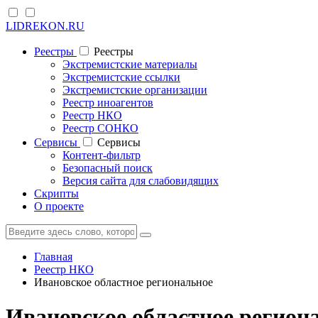
LIDREKON.RU
Реестры
Реестры
Экстремистские материалы
Экстремистские ссылки
Экстремистские организации
Реестр иноагентов
Реестр НКО
Реестр СОНКО
Cервисы
Cервисы
Контент-фильтр
Безопасный поиск
Версия сайта для слабовидящих
Скрипты
О проекте
Главная
Реестр НКО
Ивановское областное региональное
Ивановское областное регион