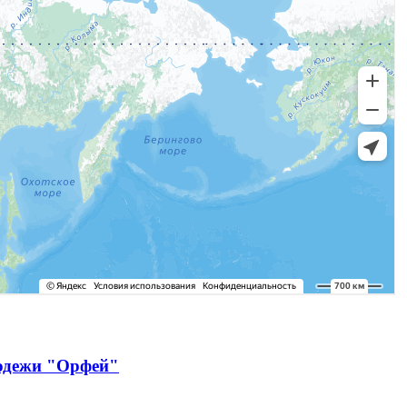
лодежи "Орфей"