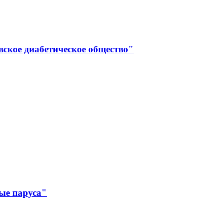
вское диабетическое общество"
ые паруса"