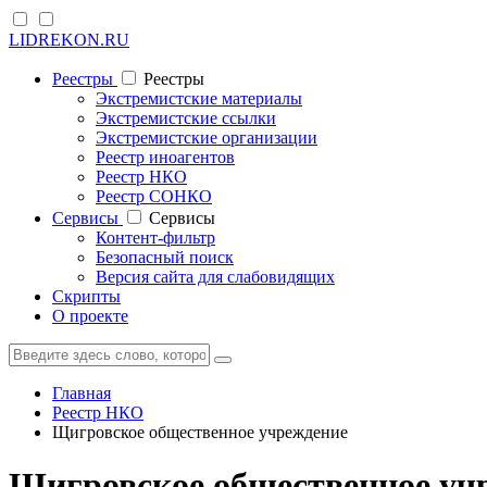
LIDREKON.RU
Реестры
Реестры
Экстремистские материалы
Экстремистские ссылки
Экстремистские организации
Реестр иноагентов
Реестр НКО
Реестр СОНКО
Cервисы
Cервисы
Контент-фильтр
Безопасный поиск
Версия сайта для слабовидящих
Скрипты
О проекте
Главная
Реестр НКО
Щигровское общественное учреждение
Щигровское общественное уч