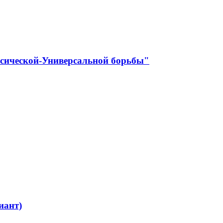
ссической-Универсальной борьбы"
иант)