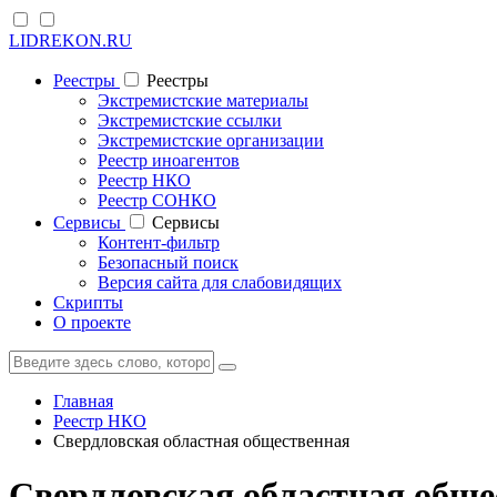
LIDREKON.RU
Реестры
Реестры
Экстремистские материалы
Экстремистские ссылки
Экстремистские организации
Реестр иноагентов
Реестр НКО
Реестр СОНКО
Cервисы
Cервисы
Контент-фильтр
Безопасный поиск
Версия сайта для слабовидящих
Скрипты
О проекте
Главная
Реестр НКО
Свердловская областная общественная
Свердловская областная обще