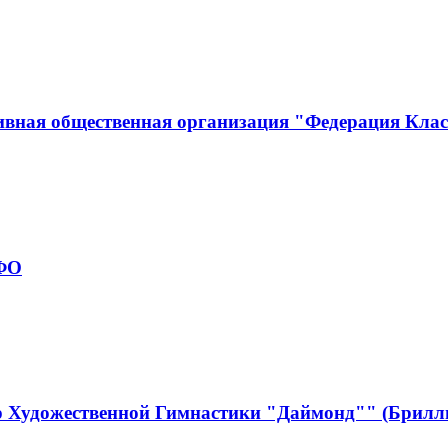
ивная общественная организация "Федерация Кла
рФО
р Художественной Гимнастики "Даймонд"" (Брилл