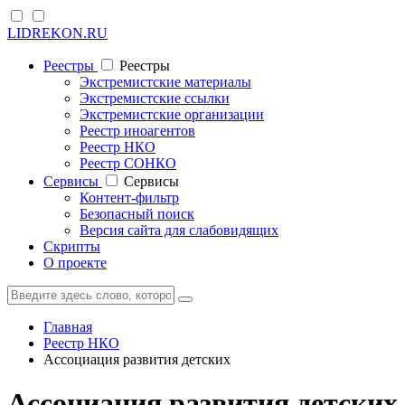
LIDREKON.RU
Реестры
Реестры
Экстремистские материалы
Экстремистские ссылки
Экстремистские организации
Реестр иноагентов
Реестр НКО
Реестр СОНКО
Cервисы
Cервисы
Контент-фильтр
Безопасный поиск
Версия сайта для слабовидящих
Скрипты
О проекте
Главная
Реестр НКО
Ассоциация развития детских
Ассоциация развития детских