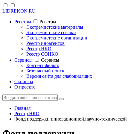
LIDREKON.RU
Реестры
Реестры
Экстремистские материалы
Экстремистские ссылки
Экстремистские организации
Реестр иноагентов
Реестр НКО
Реестр СОНКО
Cервисы
Cервисы
Контент-фильтр
Безопасный поиск
Версия сайта для слабовидящих
Скрипты
О проекте
Главная
Реестр НКО
Фонд поддержки инновационной,научно-технической
Фонд поддержки