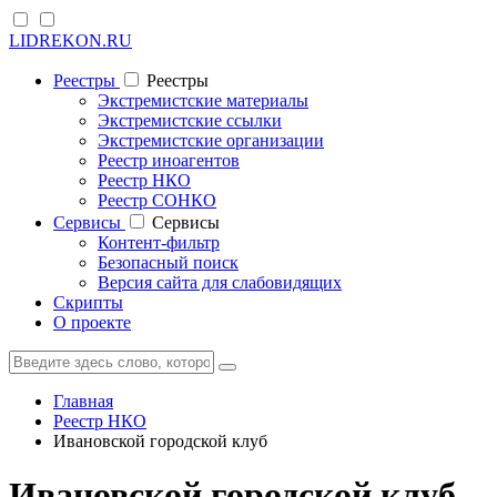
LIDREKON.RU
Реестры
Реестры
Экстремистские материалы
Экстремистские ссылки
Экстремистские организации
Реестр иноагентов
Реестр НКО
Реестр СОНКО
Cервисы
Cервисы
Контент-фильтр
Безопасный поиск
Версия сайта для слабовидящих
Скрипты
О проекте
Главная
Реестр НКО
Ивановской городской клуб
Ивановской городской клуб