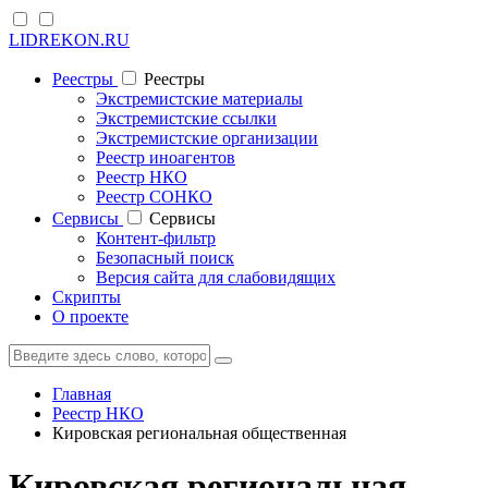
LIDREKON.RU
Реестры
Реестры
Экстремистские материалы
Экстремистские ссылки
Экстремистские организации
Реестр иноагентов
Реестр НКО
Реестр СОНКО
Cервисы
Cервисы
Контент-фильтр
Безопасный поиск
Версия сайта для слабовидящих
Скрипты
О проекте
Главная
Реестр НКО
Кировская региональная общественная
Кировская региональная