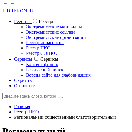
LIDREKON.RU
Реестры
Реестры
Экстремистские материалы
Экстремистские ссылки
Экстремистские организации
Реестр иноагентов
Реестр НКО
Реестр СОНКО
Cервисы
Cервисы
Контент-фильтр
Безопасный поиск
Версия сайта для слабовидящих
Скрипты
О проекте
Главная
Реестр НКО
Региональный общественный благотворительный
Региональный