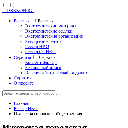
LIDREKON.RU
Реестры
Реестры
Экстремистские материалы
Экстремистские ссылки
Экстремистские организации
Реестр иноагентов
Реестр НКО
Реестр СОНКО
Cервисы
Cервисы
Контент-фильтр
Безопасный поиск
Версия сайта для слабовидящих
Скрипты
О проекте
Главная
Реестр НКО
Ижевская городская общественная
Ижевская городская