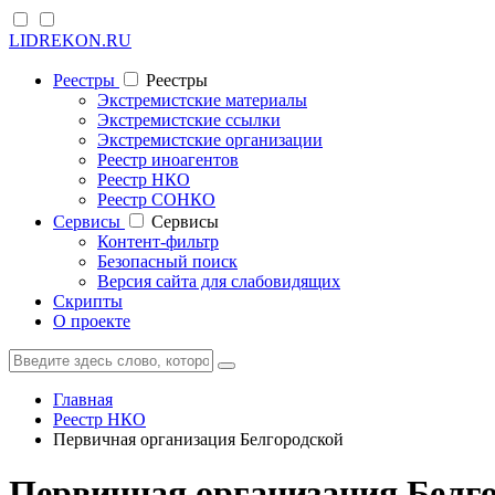
LIDREKON.RU
Реестры
Реестры
Экстремистские материалы
Экстремистские ссылки
Экстремистские организации
Реестр иноагентов
Реестр НКО
Реестр СОНКО
Cервисы
Cервисы
Контент-фильтр
Безопасный поиск
Версия сайта для слабовидящих
Скрипты
О проекте
Главная
Реестр НКО
Первичная организация Белгородской
Первичная организация Белг