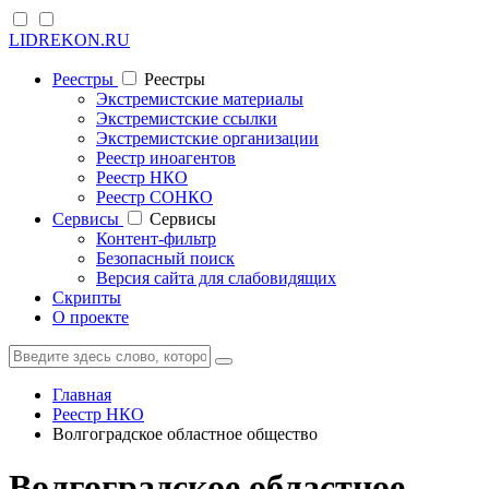
LIDREKON.RU
Реестры
Реестры
Экстремистские материалы
Экстремистские ссылки
Экстремистские организации
Реестр иноагентов
Реестр НКО
Реестр СОНКО
Cервисы
Cервисы
Контент-фильтр
Безопасный поиск
Версия сайта для слабовидящих
Скрипты
О проекте
Главная
Реестр НКО
Волгоградское областное общество
Волгоградское областное