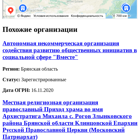
Похожие организации
Автономная некоммерческая организация
содействия развитию общественных инициатив в
социальной сфере "Вместе"
Регион:
Брянская область
Статус:
Зарегистрированные
Дата ОГРН:
16.11.2020
Местная религиозная организация
православный Приход храма во имя
Архистратига Михаила с. Рогов Злынковского
района Брянской области Клинцовской Епархии
Русской Православной Церкви (Московский
Патриархат)