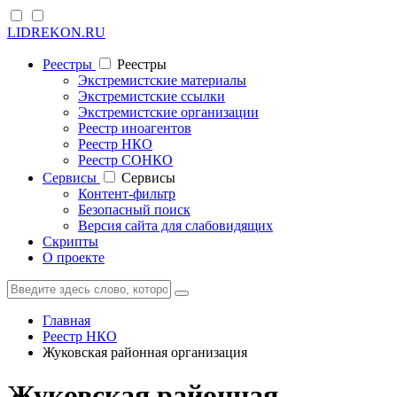
LIDREKON.RU
Реестры
Реестры
Экстремистские материалы
Экстремистские ссылки
Экстремистские организации
Реестр иноагентов
Реестр НКО
Реестр СОНКО
Cервисы
Cервисы
Контент-фильтр
Безопасный поиск
Версия сайта для слабовидящих
Скрипты
О проекте
Главная
Реестр НКО
Жуковская районная организация
Жуковская районная