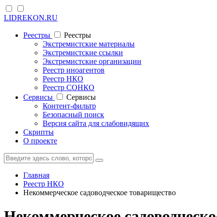
LIDREKON.RU
Реестры
Реестры
Экстремистские материалы
Экстремистские ссылки
Экстремистские организации
Реестр иноагентов
Реестр НКО
Реестр СОНКО
Cервисы
Cервисы
Контент-фильтр
Безопасный поиск
Версия сайта для слабовидящих
Скрипты
О проекте
Главная
Реестр НКО
Некоммерческое садоводческое товарищество
Некоммерческое садоводческ