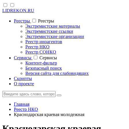
LIDREKON.RU
Реестры
Реестры
Экстремистские материалы
Экстремистские ссылки
Экстремистские организации
Реестр иноагентов
Реестр НКО
Реестр СОНКО
Cервисы
Cервисы
Контент-фильтр
Безопасный поиск
Версия сайта для слабовидящих
Скрипты
О проекте
Главная
Реестр НКО
Краснодарская краевая молодежная
Краснодарская краевая