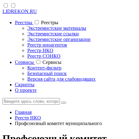
LIDREKON.RU
Реестры
Реестры
Экстремистские материалы
Экстремистские ссылки
Экстремистские организации
Реестр иноагентов
Реестр НКО
Реестр СОНКО
Cервисы
Cервисы
Контент-фильтр
Безопасный поиск
Версия сайта для слабовидящих
Скрипты
О проекте
Главная
Реестр НКО
Профсоюзный комитет муниципального
Профсоюзный комитет