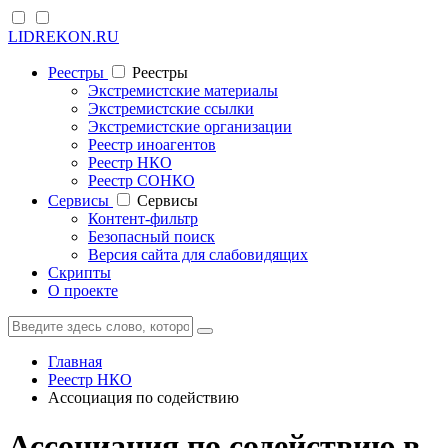
LIDREKON.RU
Реестры
Реестры
Экстремистские материалы
Экстремистские ссылки
Экстремистские организации
Реестр иноагентов
Реестр НКО
Реестр СОНКО
Cервисы
Cервисы
Контент-фильтр
Безопасный поиск
Версия сайта для слабовидящих
Скрипты
О проекте
Главная
Реестр НКО
Ассоциация по содействию
Ассоциация по содействию в