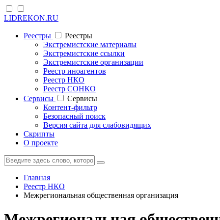
LIDREKON.RU
Реестры
Реестры
Экстремистские материалы
Экстремистские ссылки
Экстремистские организации
Реестр иноагентов
Реестр НКО
Реестр СОНКО
Cервисы
Cервисы
Контент-фильтр
Безопасный поиск
Версия сайта для слабовидящих
Скрипты
О проекте
Главная
Реестр НКО
Межрегиональная общественная организация
Межрегиональная общественн