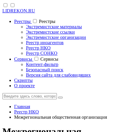
LIDREKON.RU
Реестры
Реестры
Экстремистские материалы
Экстремистские ссылки
Экстремистские организации
Реестр иноагентов
Реестр НКО
Реестр СОНКО
Cервисы
Cервисы
Контент-фильтр
Безопасный поиск
Версия сайта для слабовидящих
Скрипты
О проекте
Главная
Реестр НКО
Межрегиональная общественная организация
Межрегиональная