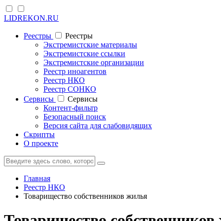
LIDREKON.RU
Реестры
Реестры
Экстремистские материалы
Экстремистские ссылки
Экстремистские организации
Реестр иноагентов
Реестр НКО
Реестр СОНКО
Cервисы
Cервисы
Контент-фильтр
Безопасный поиск
Версия сайта для слабовидящих
Скрипты
О проекте
Главная
Реестр НКО
Товарищество собственников жилья
Товарищество собственников