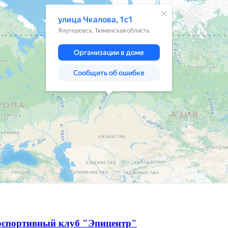
рспортивный клуб "Эпицентр"