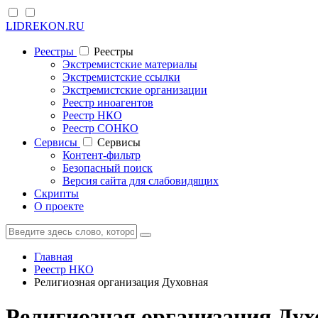
LIDREKON.RU
Реестры
Реестры
Экстремистские материалы
Экстремистские ссылки
Экстремистские организации
Реестр иноагентов
Реестр НКО
Реестр СОНКО
Cервисы
Cервисы
Контент-фильтр
Безопасный поиск
Версия сайта для слабовидящих
Скрипты
О проекте
Главная
Реестр НКО
Религиозная организация Духовная
Религиозная организация Дух