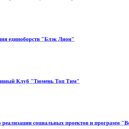
ия единоборств "Блэк Лион"
тивный Клуб "Тюмень Топ Тим"
 реализации социальных проектов и программ "В