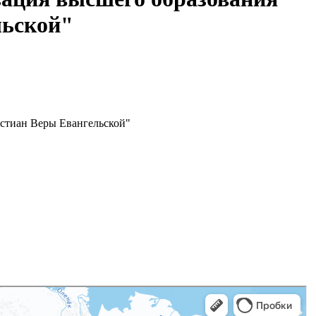
льской"
истиан Веры Евангельской"