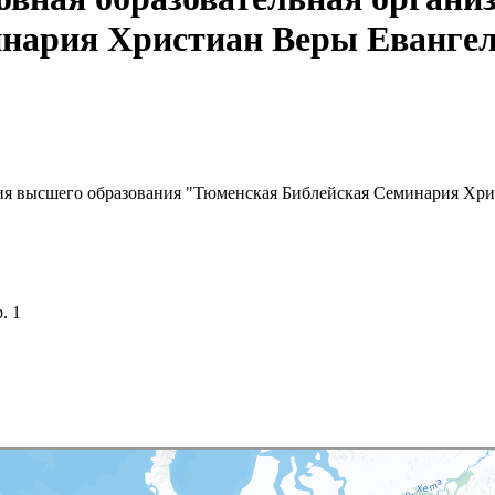
нария Христиан Веры Еванге
ция высшего образования "Тюменская Библейская Семинария Хр
. 1