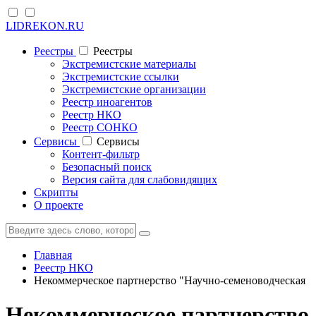
LIDREKON.RU
Реестры
Реестры
Экстремистские материалы
Экстремистские ссылки
Экстремистские организации
Реестр иноагентов
Реестр НКО
Реестр СОНКО
Cервисы
Cервисы
Контент-фильтр
Безопасный поиск
Версия сайта для слабовидящих
Скрипты
О проекте
Главная
Реестр НКО
Некоммерческое партнерство "Научно-семеноводческая
Некоммерческое партнерство