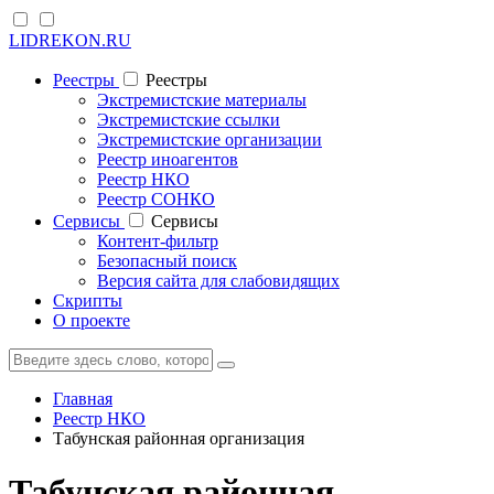
LIDREKON.RU
Реестры
Реестры
Экстремистские материалы
Экстремистские ссылки
Экстремистские организации
Реестр иноагентов
Реестр НКО
Реестр СОНКО
Cервисы
Cервисы
Контент-фильтр
Безопасный поиск
Версия сайта для слабовидящих
Скрипты
О проекте
Главная
Реестр НКО
Табунская районная организация
Табунская районная