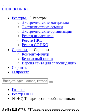
LIDREKON.RU
Реестры
Реестры
Экстремистские материалы
Экстремистские ссылки
Экстремистские организации
Реестр иноагентов
Реестр НКО
Реестр СОНКО
Cервисы
Cервисы
Контент-фильтр
Безопасный поиск
Версия сайта для слабовидящих
Скрипты
О проекте
Главная
Реестр НКО
(ФНС) Товарищество собственников
(ФНС) Товарищество