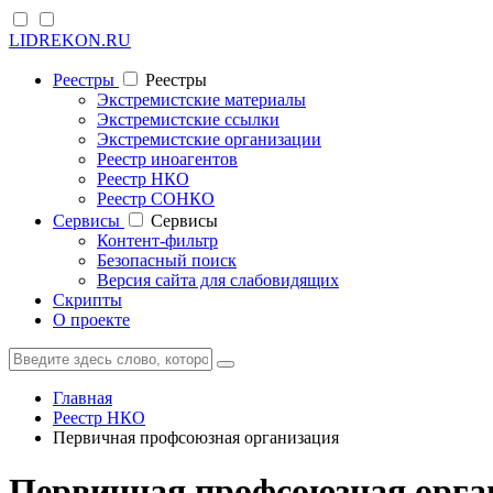
LIDREKON.RU
Реестры
Реестры
Экстремистские материалы
Экстремистские ссылки
Экстремистские организации
Реестр иноагентов
Реестр НКО
Реестр СОНКО
Cервисы
Cервисы
Контент-фильтр
Безопасный поиск
Версия сайта для слабовидящих
Скрипты
О проекте
Главная
Реестр НКО
Первичная профсоюзная организация
Первичная профсоюзная орга