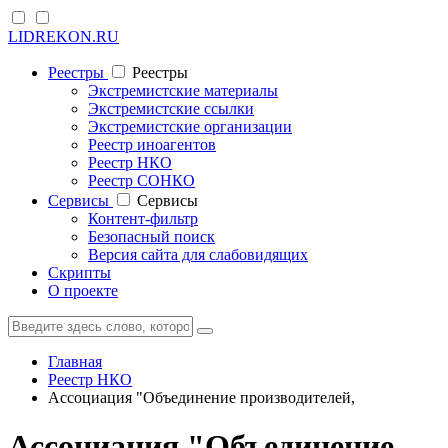
LIDREKON.RU
Реестры
Реестры
Экстремистские материалы
Экстремистские ссылки
Экстремистские организации
Реестр иноагентов
Реестр НКО
Реестр СОНКО
Cервисы
Cервисы
Контент-фильтр
Безопасный поиск
Версия сайта для слабовидящих
Скрипты
О проекте
Главная
Реестр НКО
Ассоциация "Объединение производителей,
Ассоциация "Объединение