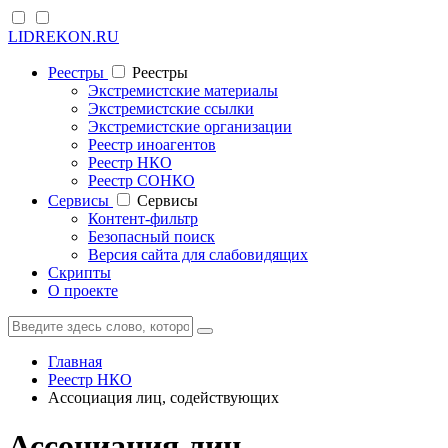
LIDREKON.RU
Реестры
Реестры
Экстремистские материалы
Экстремистские ссылки
Экстремистские организации
Реестр иноагентов
Реестр НКО
Реестр СОНКО
Cервисы
Cервисы
Контент-фильтр
Безопасный поиск
Версия сайта для слабовидящих
Скрипты
О проекте
Главная
Реестр НКО
Ассоциация лиц, содействующих
Ассоциация лиц,