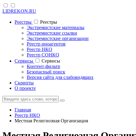
LIDREKON.RU
Реестры
Реестры
Экстремистские материалы
Экстремистские ссылки
Экстремистские организации
Реестр иноагентов
Реестр НКО
Реестр СОНКО
Cервисы
Cервисы
Контент-фильтр
Безопасный поиск
Версия сайта для слабовидящих
Скрипты
О проекте
Главная
Реестр НКО
Местная Религиозная Организация
Местная Религиозная Органи