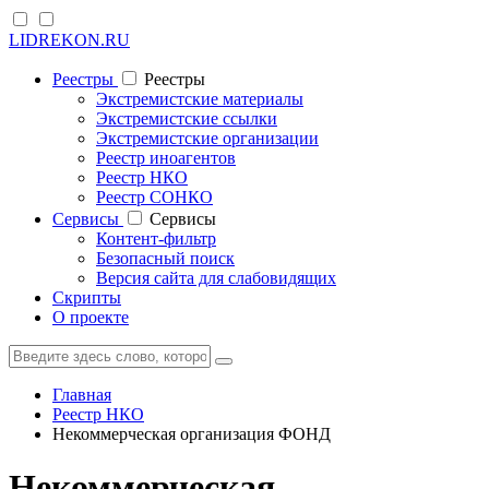
LIDREKON.RU
Реестры
Реестры
Экстремистские материалы
Экстремистские ссылки
Экстремистские организации
Реестр иноагентов
Реестр НКО
Реестр СОНКО
Cервисы
Cервисы
Контент-фильтр
Безопасный поиск
Версия сайта для слабовидящих
Скрипты
О проекте
Главная
Реестр НКО
Некоммерческая организация ФОНД
Некоммерческая