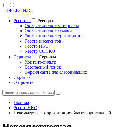
LIDREKON.RU
Реестры
Реестры
Экстремистские материалы
Экстремистские ссылки
Экстремистские организации
Реестр иноагентов
Реестр НКО
Реестр СОНКО
Cервисы
Cервисы
Контент-фильтр
Безопасный поиск
Версия сайта для слабовидящих
Скрипты
О проекте
Главная
Реестр НКО
Некоммерческая организация Благотворительный
Некоммерческая