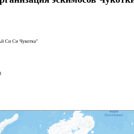
Ай Си Си Чукотка"
3