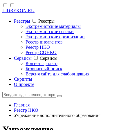
LIDREKON.RU
Реестры
Реестры
Экстремистские материалы
Экстремистские ссылки
Экстремистские организации
Реестр иноагентов
Реестр НКО
Реестр СОНКО
Cервисы
Cервисы
Контент-фильтр
Безопасный поиск
Версия сайта для слабовидящих
Скрипты
О проекте
Главная
Реестр НКО
Учреждение дополнительного образования
Учреждение