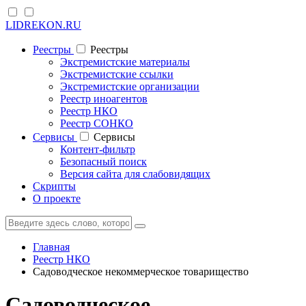
LIDREKON.RU
Реестры
Реестры
Экстремистские материалы
Экстремистские ссылки
Экстремистские организации
Реестр иноагентов
Реестр НКО
Реестр СОНКО
Cервисы
Cервисы
Контент-фильтр
Безопасный поиск
Версия сайта для слабовидящих
Скрипты
О проекте
Главная
Реестр НКО
Садоводческое некоммерческое товарищество
Садоводческое