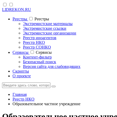
LIDREKON.RU
Реестры
Реестры
Экстремистские материалы
Экстремистские ссылки
Экстремистские организации
Реестр иноагентов
Реестр НКО
Реестр СОНКО
Cервисы
Cервисы
Контент-фильтр
Безопасный поиск
Версия сайта для слабовидящих
Скрипты
О проекте
Главная
Реестр НКО
Образовательное частное учреждение
Образовательное частное учр