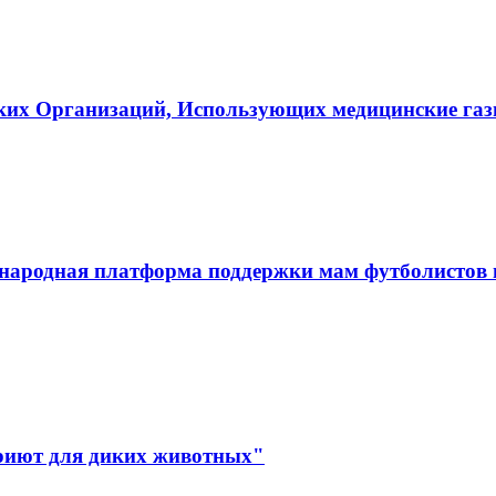
ких Организаций, Использующих медицинские га
ародная платформа поддержки мам футболистов и
иют для диких животных"