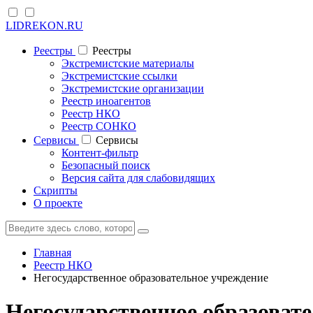
LIDREKON.RU
Реестры
Реестры
Экстремистские материалы
Экстремистские ссылки
Экстремистские организации
Реестр иноагентов
Реестр НКО
Реестр СОНКО
Cервисы
Cервисы
Контент-фильтр
Безопасный поиск
Версия сайта для слабовидящих
Скрипты
О проекте
Главная
Реестр НКО
Негосударственное образовательное учреждение
Негосударственное образоват