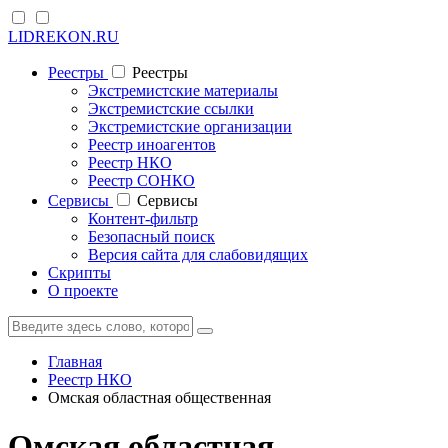
LIDREKON.RU
Реестры
Реестры
Экстремистские материалы
Экстремистские ссылки
Экстремистские организации
Реестр иноагентов
Реестр НКО
Реестр СОНКО
Cервисы
Cервисы
Контент-фильтр
Безопасный поиск
Версия сайта для слабовидящих
Скрипты
О проекте
Главная
Реестр НКО
Омская областная общественная
Омская областная