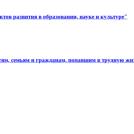
тов развития в образовании, науке и культуре"
тям, семьям и гражданам, попавшим в трудную ж