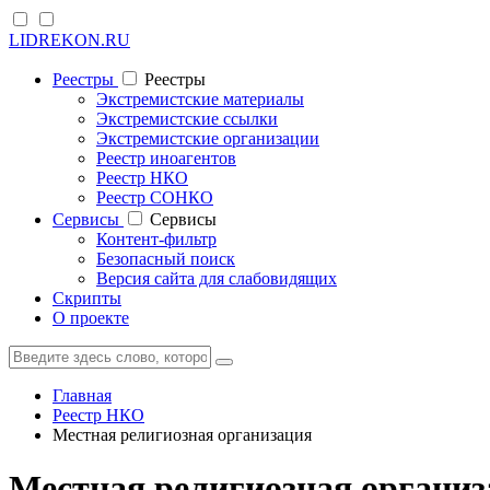
LIDREKON.RU
Реестры
Реестры
Экстремистские материалы
Экстремистские ссылки
Экстремистские организации
Реестр иноагентов
Реестр НКО
Реестр СОНКО
Cервисы
Cервисы
Контент-фильтр
Безопасный поиск
Версия сайта для слабовидящих
Скрипты
О проекте
Главная
Реестр НКО
Местная религиозная организация
Местная религиозная организ