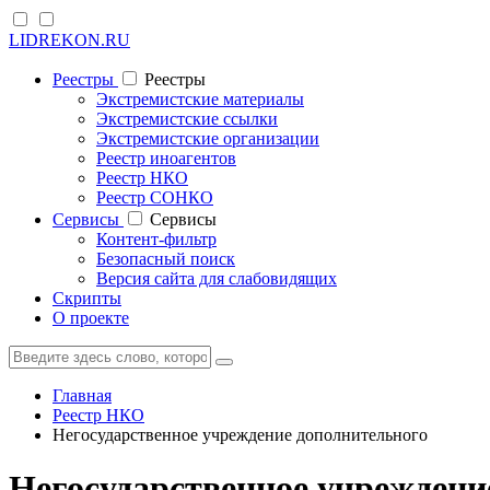
LIDREKON.RU
Реестры
Реестры
Экстремистские материалы
Экстремистские ссылки
Экстремистские организации
Реестр иноагентов
Реестр НКО
Реестр СОНКО
Cервисы
Cервисы
Контент-фильтр
Безопасный поиск
Версия сайта для слабовидящих
Скрипты
О проекте
Главная
Реестр НКО
Негосударственное учреждение дополнительного
Негосударственное учрежден